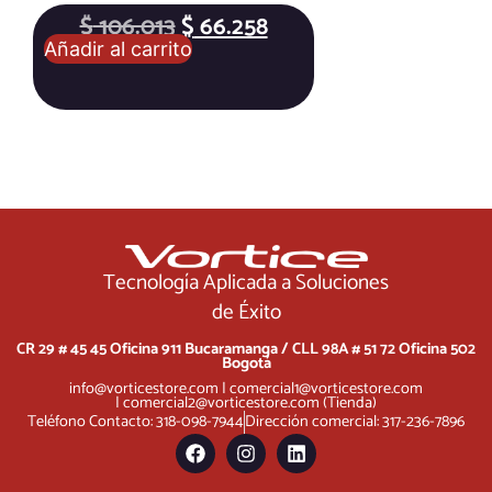
$
106.013
$
66.258
Añadir al carrito
Tecnología Aplicada a Soluciones
de Éxito
CR 29 # 45 45 Oficina 911 Bucaramanga /
CLL 98A # 51 72 Oficina 502
Bogotá
info@vorticestore.com
|
comercial1@vorticestore.com
|
comercial2@vorticestore.com
(Tienda)
Teléfono Contacto: 318-098-7944
Dirección comercial: 317-236-7896