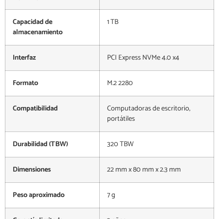
Capacidad de
1 TB
almacenamiento
Interfaz
PCI Express NVMe 4.0 x4
Formato
M.2 2280
Compatibilidad
Computadoras de escritorio,
portátiles
Durabilidad (TBW)
320 TBW
Dimensiones
22 mm x 80 mm x 2.3 mm
Peso aproximado
7 g