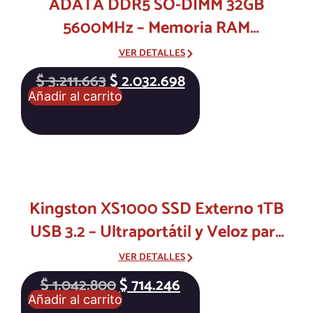
ADATA DDR5 SO-DIMM 32GB
5600MHz – Memoria RAM
Ultrarrápida para Laptops de Nueva
VER DETALLES
Generación
$
3.211.663
$
2.032.698
Añadir al carrito
Kingston XS1000 SSD Externo 1TB
USB 3.2 – Ultraportátil y Veloz para
Backup Seguro
VER DETALLES
$
1.042.800
$
714.246
Añadir al carrito