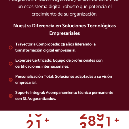
5
9
2
1
1
0
3
un ecosistema digital robusto que potencia el
1
6
7
3
1
crecimiento de su organización.
2
4
1
2
7
6
5
Nuestra Diferencia en Soluciones Tecnológicas
1
3
9
9
Empresariales
3
8
4
6
1
4
3
Trayectoria Comprobada: 25 años liderando la
7
4
9
2
7
transformación digital empresarial.
1
5
7
5
5
Expertise Certificado: Equipo de profesionales con
0
0
8
2
certificaciones internacionales.
7
1
3
6
1
8
0
Personalización Total: Soluciones adaptadas a su visión
9
2
8
5
empresarial.
1
7
2
0
6
1
0
2
Soporte Integral: Acompañamiento técnico permanente
9
9
9
con SLAs garantizados.
8
3
1
4
2
2
2
0
0
3
7
9
4
2
2
3
3
+
+
3
1
1
8