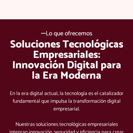
8
8
9
3
6
7
2
9
0
3
1
7
5
3
9
1
7
9
Lo que ofrecemos
8
3
4
9
2
1
Soluciones Tecnológicas
7
9
1
5
Empresariales:
9
3
6
5
0
Innovación Digital para
9
6
9
4
0
3
la Era Moderna
1
7
8
0
6
4
1
2
5
9
0
En la era digital actual, la tecnología es el catalizador
7
8
9
3
fundamental que impulsa la transformación digital
3
0
0
8
2
empresarial.
7
4
1
1
0
9
6
Nuestras soluciones tecnológicas empresariales
5
0
integran innovación, seguridad y eficiencia para crear