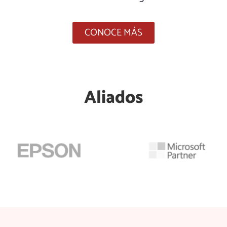
2
2
CONOCE MÁS
2
2
Aliados
3
3
0
3
8
3
6
0
4
4
8
4