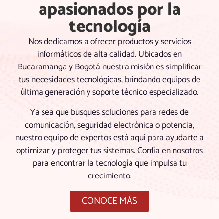
2
apasionados por la
7
0
6
tecnología
0
5
1
6
Nos dedicamos a ofrecer productos y servicios
8
3
2
informáticos de alta calidad. Ubicados en
7
0
0
6
Bucaramanga y Bogotá nuestra misión es simplificar
1
4
7
tus necesidades tecnológicas, brindando equipos de
1
4
4
última generación y soporte técnico especializado.
0
9
5
7
2
8
2
Ya sea que busques soluciones para redes de
1
7
6
7
comunicación, seguridad electrónica o potencia,
4
2
0
nuestro equipo de expertos está aquí para ayudarte a
2
5
7
8
5
7
optimizar y proteger tus sistemas. Confía en nosotros
8
3
para encontrar la tecnología que impulsa tu
3
8
8
6
1
crecimiento.
7
4
1
9
8
7
5
5
CONOCE MÁS
5
9
1