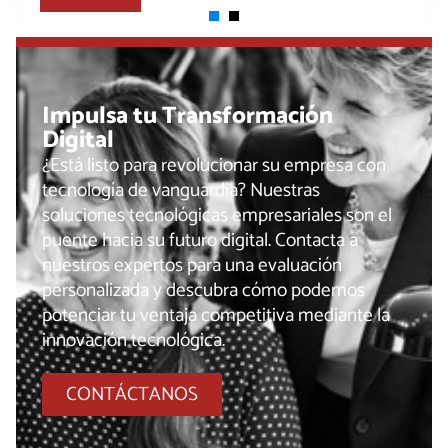
Impulsa tu Transformación
Digital
¿Está listo para revolucionar su empresa con
tecnología de vanguardia? Nuestras
soluciones tecnológicas empresariales son el
puente hacia su futuro digital. Contacta a
nuestros expertos para una evaluación
personalizada y descubra cómo podemos
potenciar tu ventaja competitiva mediante la
innovación tecnológica.
CONTÁCTANOS