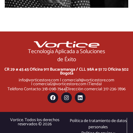
Tecnología Aplicada a Soluciones
de Éxito
CR 29 # 45 45 Oficina 911 Bucaramanga /
CLL 98A # 51 72 Oficina 502
Bogotá
info@vorticestore.com
|
comercial1@vorticestore.com
|
comercial2@vorticestore.com
(Tienda)
Teléfono Contacto: 318-098-7944
Dirección comercial: 317-236-7896
Vortice. Todos los derechos
Política de tratamiento de datos
reservados © 2026
personales