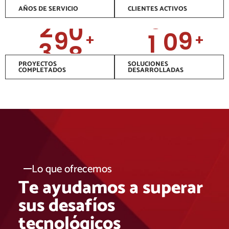
5
0
5
0
4
3
0
2
AÑOS DE SERVICIO
CLIENTES ACTIVOS
3
2
9
1
8
3
1
3
4
6
+
+
2
6
5
0
PROYECTOS
SOLUCIONES
0
COMPLETADOS
DESARROLLADAS
Lo que ofrecemos
Te ayudamos a superar
sus desafíos
tecnológicos