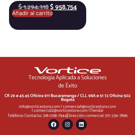
$
1.294.318
$
958.754
Añadir al carrito
Tecnología Aplicada a Soluciones
de Éxito
CR 29 # 45 45 Oficina 911 Bucaramanga /
CLL 98A # 51 72 Oficina 502
Bogotá
info@vorticestore.com
|
comercial1@vorticestore.com
|
comercial2@vorticestore.com
(Tienda)
Teléfono Contacto: 318-098-7944
Dirección comercial: 317-236-7896