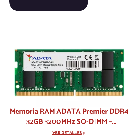
Memoria RAM ADATA Premier DDR4
32GB 3200MHz SO-DIMM –
Actualización Ultra Rápida Laptop
VER DETALLES