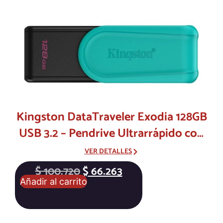
Kingston DataTraveler Exodia 128GB
USB 3.2 – Pendrive Ultrarrápido con
Tapa Protectora
VER DETALLES
$
100.720
$
66.263
Añadir al carrito