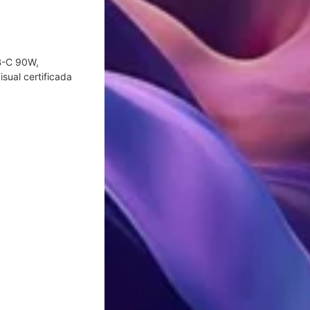
ER
 páginas de
presiones láser