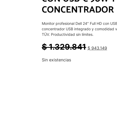
IMPRESORAS LÁS
Tambor Brother DR925 Original con 75,000
rendimiento. Calidad profesional para tus im
monocromáticas diarias.
$
1.519.019
$
1.125.199
Hay existencias
AÑADIR AL CARRITO