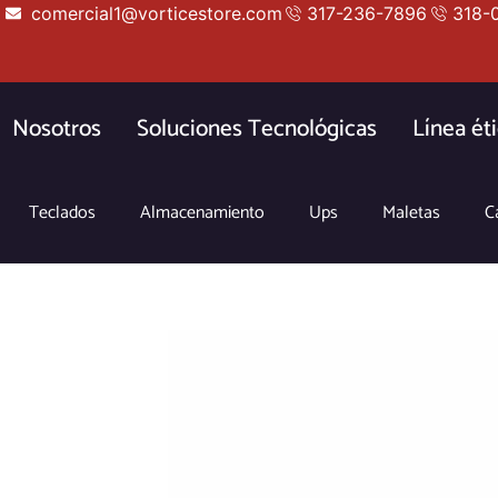
comercial1@vorticestore.com
317-236-7896
318-
Nosotros
Soluciones Tecnológicas
Línea ét
Teclados
Almacenamiento
Ups
Maletas
C