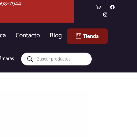
098-7944
ica
Contacto
Blog
Tienda
ámaras