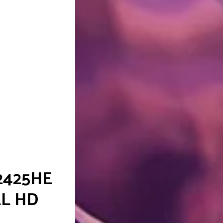
R
000