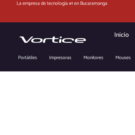
La empresa de tecnología #1 en Bucaramanga
Inicio
Portátiles
Impresoras
Monitores
Mouses