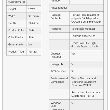
Memory
(Approximate)
Miscellaneous
Height
17mm
Package
Portátil ProBook 440 14
Width
318.6mm
Contents
pulgada G9 Adaptador
CA Cable de alimentación
Depth
224.4mm
Features
Tecnología Miracast
Product Color
Plata
Pantalla antireflejos
Color Family
Plata
Modo Low Blue Light
General Information
(Luz de Espectro Azul)
Product Type
Portátil
Charger
Yes
Included
Energy Star
Sí
TCO Certified
Sí
Environmental
Waste Electrical and
Compliance
Electronic Equipment
Directive (WEEE)
Restriction of Hazardous
Substances (RoHS)
Windows
Sí
Hello
Compatible