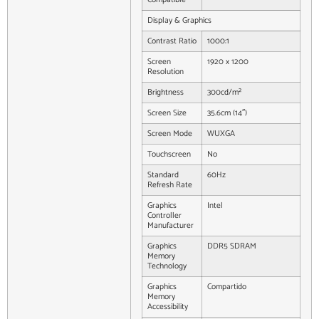
Display & Graphics
Contrast Ratio
1000:1
Screen
1920 x 1200
Resolution
Brightness
300cd/m²
Screen Size
35.6cm (14″)
Screen Mode
WUXGA
Touchscreen
No
Standard
60Hz
Refresh Rate
Graphics
Intel
Controller
Manufacturer
Graphics
DDR5 SDRAM
Memory
Technology
Graphics
Compartido
Memory
Accessibility