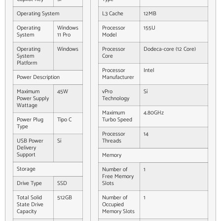
Operating System
L3 Cache
12MB
Operating
Windows
Processor
155U
System
11 Pro
Model
Operating
Windows
Processor
Dodeca-core (12 Core)
System
Core
Platform
Processor
Intel
Power Description
Manufacturer
Maximum
45W
vPro
Sí
Power Supply
Technology
Wattage
Maximum
4.80GHz
Power Plug
Tipo C
Turbo Speed
Type
Processor
14
USB Power
Sí
Threads
Delivery
Support
Memory
Storage
Number of
1
Free Memory
Drive Type
SSD
Slots
Total Solid
512GB
Number of
1
State Drive
Occupied
Capacity
Memory Slots