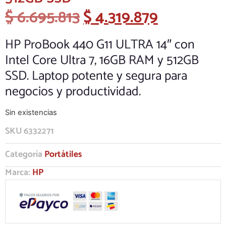
$
6.695.813
$
4.319.879
HP ProBook 440 G11 ULTRA 14″ con
Intel Core Ultra 7, 16GB RAM y 512GB
SSD. Laptop potente y segura para
negocios y productividad.
Sin existencias
SKU
6332271
Categoría
Portátiles
Marca:
HP