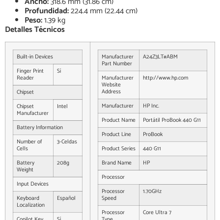
Ancho:
318.6 mm (31.86 cm)
Profundidad:
224.4 mm (22.44 cm)
Peso:
1.39 kg
Detalles Técnicos
Built-in Devices
Manufacturer
A24Z3LT#ABM
Part Number
Finger Print
Sí
Reader
Manufacturer
http://www.hp.com
Website
Address
Chipset
Manufacturer
HP Inc.
Chipset
Intel
Manufacturer
Product Name
Portátil ProBook 440 G11
Battery Information
Product Line
ProBook
Number of
3-Celdas
Cells
Product Series
440 G11
Battery
208g
Brand Name
HP
Weight
Processor
Input Devices
Processor
1.70GHz
Keyboard
Español
Speed
Localization
Processor
Core Ultra 7
Copilot Key
Sí
Type