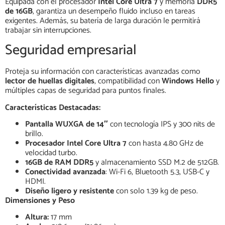
Equipada con el procesador
Intel Core Ultra 7
y memoria
DDR5
de 16GB
, garantiza un desempeño fluido incluso en tareas
exigentes. Además, su batería de larga duración le permitirá
trabajar sin interrupciones.
Seguridad empresarial
Proteja su información con características avanzadas como
lector de huellas digitales
, compatibilidad con
Windows Hello
y
múltiples capas de seguridad para puntos finales.
Características Destacadas:
Pantalla WUXGA de 14″
con tecnología IPS y 300 nits de
brillo.
Procesador Intel Core Ultra 7
con hasta 4.80 GHz de
velocidad turbo.
16GB de RAM DDR5
y almacenamiento SSD M.2 de 512GB.
Conectividad avanzada
: Wi-Fi 6, Bluetooth 5.3, USB-C y
HDMI.
Diseño ligero y resistente
con solo 1.39 kg de peso.
Dimensiones y Peso
Altura:
17 mm