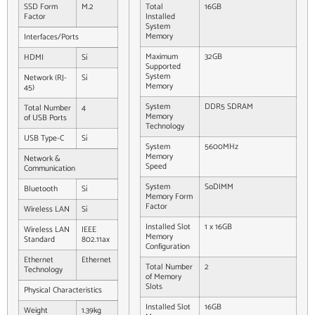
SSD Form
M.2
Total
16GB
Factor
Installed
System
Memory
Interfaces/Ports
Maximum
32GB
HDMI
Sí
Supported
System
Network (RJ-
Sí
Memory
45)
System
DDR5 SDRAM
Total Number
4
Memory
of USB Ports
Technology
USB Type-C
Sí
System
5600MHz
Memory
Network &
Speed
Communication
System
SoDIMM
Bluetooth
Sí
Memory Form
Factor
Wireless LAN
Sí
Installed Slot
1 x 16GB
Wireless LAN
IEEE
Memory
Standard
802.11ax
Configuration
Ethernet
Ethernet
Total Number
2
Technology
of Memory
Slots
Physical Characteristics
Installed Slot
16GB
Weight
1.39kg