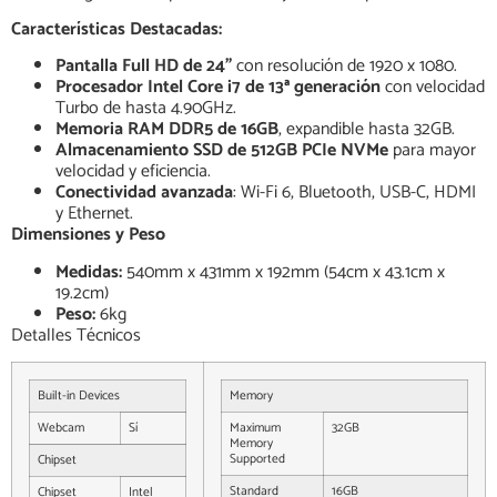
Características Destacadas:
Pantalla Full HD de 24”
con resolución de 1920 x 1080.
Procesador Intel Core i7 de 13ª generación
con velocidad
Turbo de hasta 4.90GHz.
Memoria RAM DDR5 de 16GB
, expandible hasta 32GB.
Almacenamiento SSD de 512GB PCIe NVMe
para mayor
velocidad y eficiencia.
Conectividad avanzada
: Wi-Fi 6, Bluetooth, USB-C, HDMI
y Ethernet.
Dimensiones y Peso
Medidas:
540mm x 431mm x 192mm (54cm x 43.1cm x
19.2cm)
Peso:
6kg
Detalles Técnicos
Built-in Devices
Memory
Webcam
Sí
Maximum
32GB
Memory
Supported
Chipset
Standard
16GB
Chipset
Intel