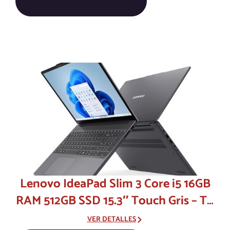
Lenovo IdeaPad Slim 3 Core i5 16GB
RAM 512GB SSD 15.3″ Touch Gris – Tu
portátil delgado para trabajar sin
VER DETALLES