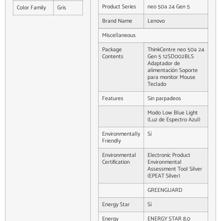
Product Series
neo 50a 24 Gen 5
Color Family
Gris
Brand Name
Lenovo
Miscellaneous
Package
ThinkCentre neo 50a 24
Contents
Gen 5 12SD002BLS
Adaptador de
alimentación Soporte
para monitor Mouse
Teclado
Features
Sin parpadeos
Modo Low Blue Light
(Luz de Espectro Azul)
Environmentally
Sí
Friendly
Environmental
Electronic Product
Certification
Environmental
Assessment Tool Silver
(EPEAT Silver)
GREENGUARD
Energy Star
Sí
Energy
ENERGY STAR 8.0