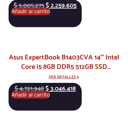
límites
$
3.005.275
$
2.259.605
Añadir al carrito
Asus ExpertBook B1403CVA 14″ Intel
Core i5 8GB DDR5 512GB SSD
Windows 11 Pro – La laptop
VER DETALLES
profesional que trabaja tan duro
$
4.721.948
$
3.046.418
como tú
Añadir al carrito