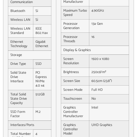
Manufacturer
Communication
Maximum Turbo
4.90GHz
Bluetooth
Sí
Speed
Wireless LAN
Sí
Processor
13a Gen
Generation
Wireless LAN
IEEE
Standard
802.11ax
Processor
16
Threads
Ethernet
Gigabit
Technology
Ethernet
Display & Graphics
Storage
Screen
1920 x 1080
Resolution
Drive Type
SSD
Brightness
250cd/m²
Solid State
PCI
Drive
Express
Screen Size
60.5cm (23.8″)
Interface
NVMe
4.0 x4
Screen Mode
Full HD
Total Solid
512GB
State Drive
Touchscreen
No
Capacity
Graphics
Intel
SSD Form
M.2
Controller
Factor
Manufacturer
Interfaces/Ports
Graphics
UHD Graphics
Controller
Model
Total Number
4