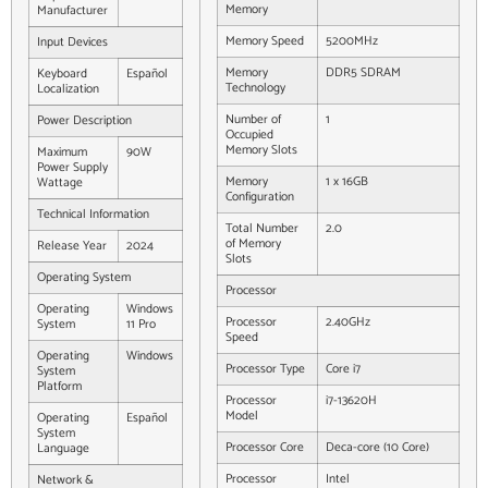
Memory
Manufacturer
Memory Speed
5200MHz
Input Devices
Memory
DDR5 SDRAM
Keyboard
Español
Technology
Localization
Number of
1
Power Description
Occupied
Memory Slots
Maximum
90W
Power Supply
Memory
1 x 16GB
Wattage
Configuration
Technical Information
Total Number
2.0
of Memory
Release Year
2024
Slots
Operating System
Processor
Operating
Windows
Processor
2.40GHz
System
11 Pro
Speed
Operating
Windows
Processor Type
Core i7
System
Platform
Processor
i7-13620H
Model
Operating
Español
System
Processor Core
Deca-core (10 Core)
Language
Processor
Intel
Network &