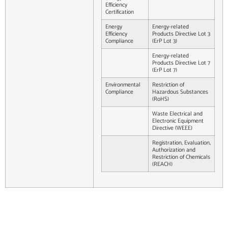
Efficiency
Certification
Energy
Energy-related
Efficiency
Products Directive Lot 3
Compliance
(ErP Lot 3)
Energy-related
Products Directive Lot 7
(ErP Lot 7)
Environmental
Restriction of
Compliance
Hazardous Substances
(RoHS)
Waste Electrical and
Electronic Equipment
Directive (WEEE)
Registration, Evaluation,
Authorization and
Restriction of Chemicals
(REACH)