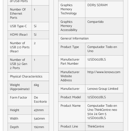
of USB Ports
Graphics
DDR5 SDRAM
Memory
Number Of
1
Technology
Ethernet
Ports
Graphics
Compartido
Memory
USB Type-C
Sí
Accessibility
HDMI (Rear)
Sí
General Information
Number of
2
Product Type
Computador Todo en
USB 2.0 Ports
Uno
(Rear)
Manufacturer
12SD002BLS
Number of
1
Part Number
USB 3.2 Gen
2 Ports
Manufacturer
http://www.lenovo.com
Website
Physical Characteristics
Address
Weight
6kg
Manufacturer
Lenovo Group Limited
(Approximate)
Product Model
12SD002BLS
Form Factor
De
Escritorio
Product Name
Computador Todo en
Uno ThinkCentre neo
Height
431mm
50a 24 Gen 5
12SD002BLS
Width
540mm
Product Line
ThinkCentre
Depth
192mm