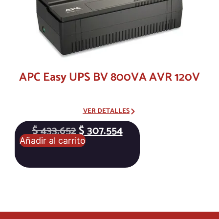
APC Easy UPS BV 800VA AVR 120V
VER DETALLES
$
433.652
$
307.554
Añadir al carrito