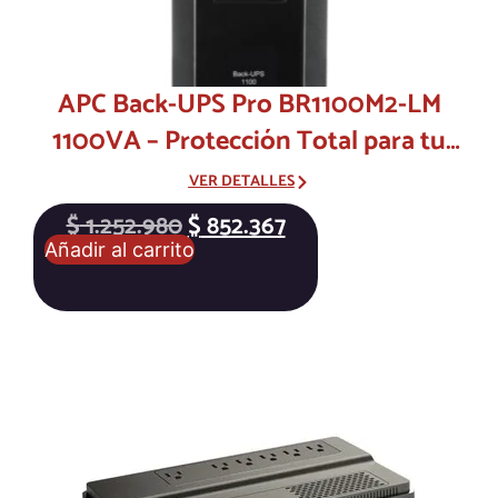
APC Back-UPS Pro BR1100M2-LM
1100VA – Protección Total para tu
Hogar Digital
VER DETALLES
$
1.252.980
$
852.367
Añadir al carrito