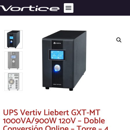
UPS Vertiv Liebert GXT-MT
1000VA/900W 120V – Doble
Conversión Online – Torre – 4