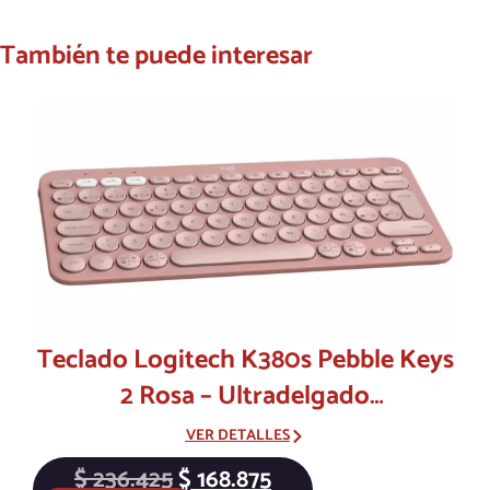
También te puede interesar
Teclado Logitech K380s Pebble Keys
2 Rosa – Ultradelgado
Multidispositivo con Bluetooth
VER DETALLES
$
236.425
$
168.875