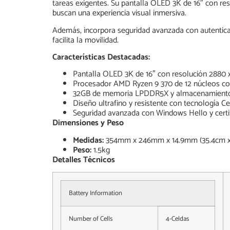
tareas exigentes. Su pantalla OLED 3K de 16″ con res
buscan una experiencia visual inmersiva.
Además, incorpora seguridad avanzada con autentica
facilita la movilidad.
Características Destacadas:
Pantalla OLED 3K de 16″ con resolución 2880 x
Procesador AMD Ryzen 9 370 de 12 núcleos co
32GB de memoria LPDDR5X y almacenamiento S
Diseño ultrafino y resistente con tecnología 
Seguridad avanzada con Windows Hello y certif
Dimensiones y Peso
Medidas:
354mm x 246mm x 14.9mm (35.4cm x 
Peso:
1.5kg
Detalles Técnicos
Battery Information
Number of Cells
4-Celdas