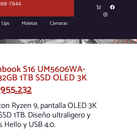
098-7944
Ups
Maletas
Cámaras
enbook S16 UM5606WA-
32GB 1TB SSD OLED 3K
.955.232
on Ryzen 9, pantalla OLED 3K
SD 1TB. Diseño ultraligero y
 Hello y USB 4.0.