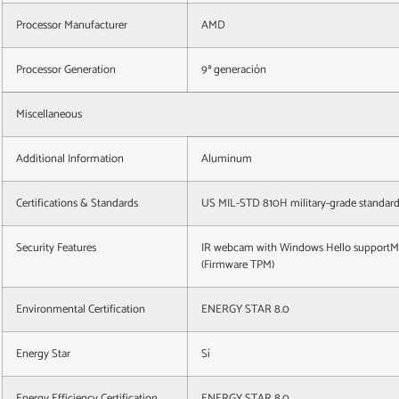
Processor Manufacturer
AMD
Processor Generation
9ª generación
Miscellaneous
Additional Information
Aluminum
Certifications & Standards
US MIL-STD 810H military-grade standar
Security Features
IR webcam with Windows Hello supportMic
(Firmware TPM)
Environmental Certification
ENERGY STAR 8.0
Energy Star
Sí
Energy Efficiency Certification
ENERGY STAR 8.0