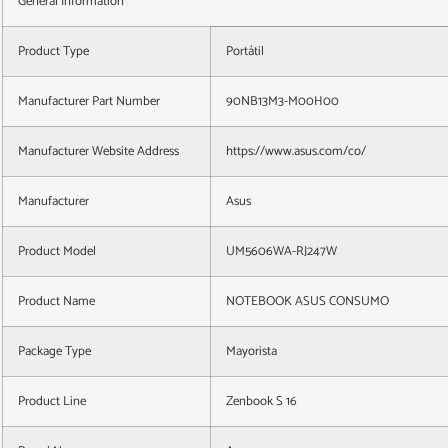
General Information
Product Type
Portátil
Manufacturer Part Number
90NB13M3-M00H00
Manufacturer Website Address
https://www.asus.com/co/
Manufacturer
Asus
Product Model
UM5606WA-RJ247W
Product Name
NOTEBOOK ASUS CONSUMO
Package Type
Mayorista
Product Line
Zenbook S 16