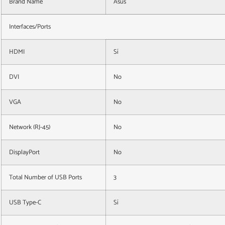
Brand Name
Asus
Interfaces/Ports
HDMI
Sí
DVI
No
VGA
No
Network (RJ-45)
No
DisplayPort
No
Total Number of USB Ports
3
USB Type-C
Sí