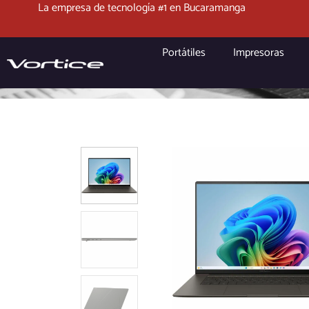
La empresa de tecnología #1 en Bucaramanga
Portátiles
Impresoras