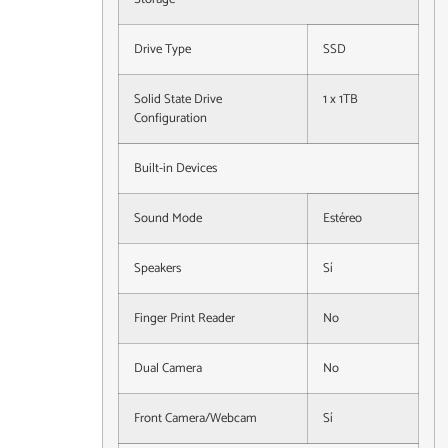
Drive Type
SSD
Solid State Drive
1 x 1TB
Configuration
Built-in Devices
Sound Mode
Estéreo
Speakers
Sí
Finger Print Reader
No
Dual Camera
No
Front Camera/Webcam
Sí