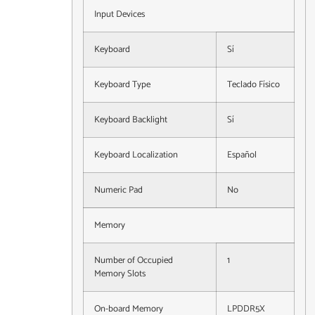
Input Devices
Keyboard
Sí
Keyboard Type
Teclado Físico
Keyboard Backlight
Sí
Keyboard Localization
Español
Numeric Pad
No
Memory
Number of Occupied
1
Memory Slots
On-board Memory
LPDDR5X