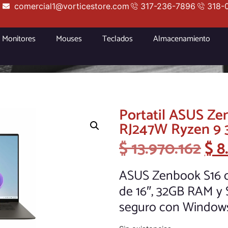
comercial1@vorticestore.com
317-236-7896
318-
Monitores
Mouses
Teclados
Almacenamiento
Portatil ASUS Z
RJ247W Ryzen 9 
$
13.970.162
$
8
ASUS Zenbook S16 c
de 16″, 32GB RAM y S
seguro con Windows