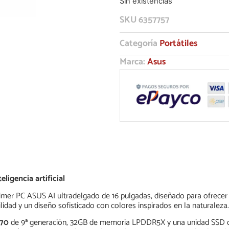
Sin existencias
SKU
6357757
Categoría
Portátiles
Marca:
Asus
igencia artificial
imer PC ASUS AI ultradelgado de 16 pulgadas, diseñado para ofrecer 
ilidad y un diseño sofisticado con colores inspirados en la naturaleza.
370
de 9ª generación, 32GB de memoria LPDDR5X y una unidad SSD de 1