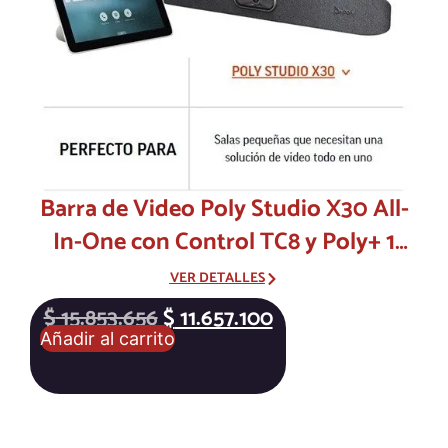
Barra de Video Poly Studio X30 All-
In-One con Control TC8 y Poly+ 1
Año – Videoconferencia 4K para
VER DETALLES
Salas de Reunión
$
15.853.656
$
11.657.100
Añadir al carrito