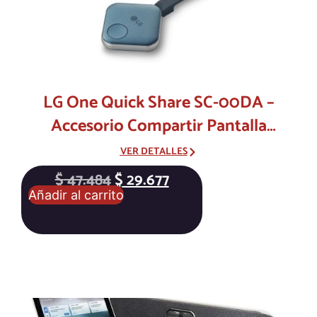
LG One Quick Share SC-00DA –
Accesorio Compartir Pantalla
Instantáneo
VER DETALLES
$
47.484
$
29.677
Añadir al carrito