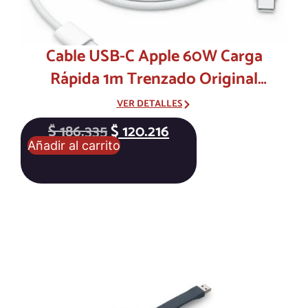
Cable USB-C Apple 60W Carga
Rápida 1m Trenzado Original
MW493AM/A
VER DETALLES
$
186.335
$
120.216
Añadir al carrito