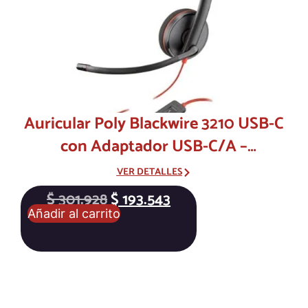
Auricular Poly Blackwire 3210 USB-C
con Adaptador USB-C/A –
Monoaural con Micrófono con
VER DETALLES
Cancelación de Ruido
$
301.928
$
193.543
Añadir al carrito