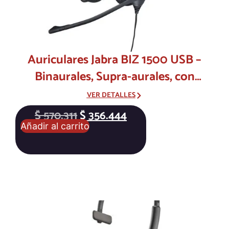
Auriculares Jabra BIZ 1500 USB –
Binaurales, Supra-aurales, con
Cancelación de Ruido – Cable de
VER DETALLES
2.3m
$
570.311
$
356.444
Añadir al carrito