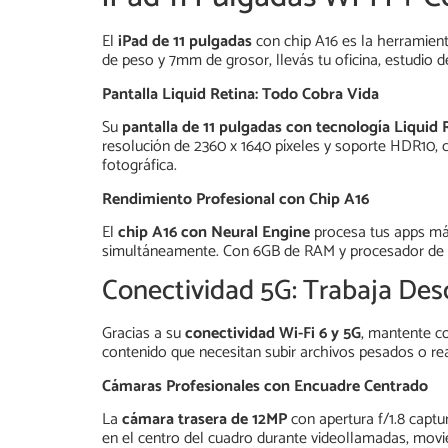
El
iPad de 11 pulgadas
con chip A16 es la herramien
de peso y 7mm de grosor, llevás tu oficina, estudio 
Pantalla Liquid Retina: Todo Cobra Vida
Su
pantalla de 11 pulgadas con tecnología Liquid 
resolución de 2360 x 1640 píxeles y soporte HDR10, c
fotográfica.
Rendimiento Profesional con Chip A16
El
chip A16 con Neural Engine
procesa tus apps más
simultáneamente. Con 6GB de RAM y procesador de 3.
Conectividad 5G: Trabaja Des
Gracias a su
conectividad Wi-Fi 6 y 5G
, mantente co
contenido que necesitan subir archivos pesados o rea
Cámaras Profesionales con Encuadre Centrado
La
cámara trasera de 12MP
con apertura f/1.8 captu
en el centro del cuadro durante videollamadas, movi