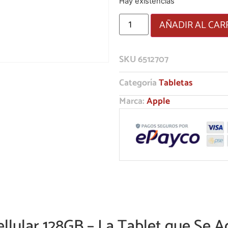
Hay existencias
AÑADIR AL CAR
SKU
6512707
Categoría
Tabletas
Marca:
Apple
ellular 128GB – La Tablet que Se 