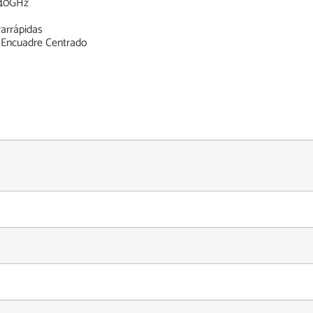
.40GHz
rarrápidas
n Encuadre Centrado