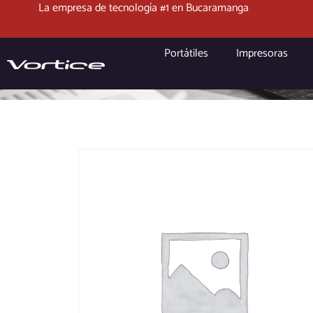
La empresa de tecnología #1 en Bucaramanga
Portátiles
Impresoras