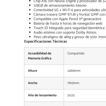
Chip A16 con Neural Engine y procesador de 3
128GB de almacenamiento interno
Conectividad 5G + Wi-Fi 6 para velocidades ult
Cámara trasera 12MP (f/1.8) y frontal 12MP co
Compatible con Apple Pencil (1ª generación)
Batería de hasta 9 horas de navegación web
Touch ID integrado para seguridad biométrica
Audio estéreo con soporte Dolby Atmos
Peso ultraligero de 481g y grosor de solo 7mm
Especificaciones Técnicas
Accesibilidad de
Compartido
Memoria Gráfica
Altura
248.6mm
Ancho
179.5mm
Año de lanzamiento
2025