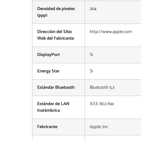
Densidad de píxeles
264
(ppp)
Dirección del Sitio
http://www.apple.com
Web del Fabricante
DisplayPort
Sí
Energy Star
Sí
Estándar Bluetooth
Bluetooth 5.3
Estándar de LAN
IEEE 802.11ax
Inalámbrica
Fabricante
Apple, Inc