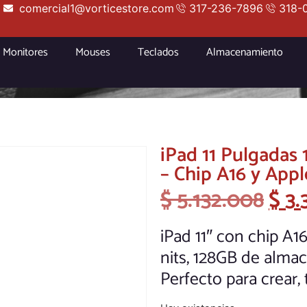
comercial1@vorticestore.com
317-236-7896
318-
Monitores
Mouses
Teclados
Almacenamiento
iPad 11 Pulgadas 
– Chip A16 y Appl
$
5.132.008
$
3.
iPad 11″ con chip A1
nits, 128GB de alma
Perfecto para crear, 