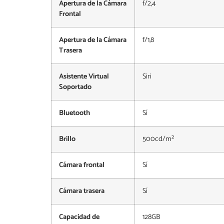
Apertura de la Cámara
f/2,4
Frontal
Apertura de la Cámara
f/1,8
Trasera
Asistente Virtual
Siri
Soportado
Bluetooth
Sí
Brillo
500cd/m²
Cámara frontal
Sí
Cámara trasera
Sí
Capacidad de
128GB