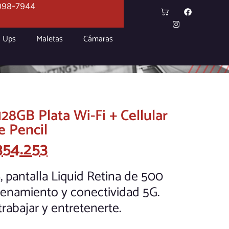
098-7944
Ups
Maletas
Cámaras
128GB Plata Wi-Fi + Cellular
e Pencil
354.253
6, pantalla Liquid Retina de 500
cenamiento y conectividad 5G.
trabajar y entretenerte.