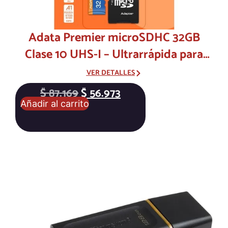
Adata Premier microSDHC 32GB
Clase 10 UHS-I – Ultrarrápida para
Móviles y Tablets
VER DETALLES
$
87.169
$
56.973
Añadir al carrito