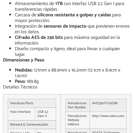
Almacenamiento de
1TB
con interfaz USB 3.2 Gen 1 para
transferencias rápidas.
Carcasa de
silicona resistente a golpes y caídas
para
mayor protección.
Integración de
sensores de impacto
que previenen errores
en los datos.
Cifrado AES de 256 bits
para máxima seguridad en la
información.
Diseño compacto y ligero, ideal para llevar a cualquier
lugar.
Dimensiones y Peso
Medidas:
121mm x 88.9mm x 16.2mm (12.1cm x 8.9cm x
1.6cm)
Peso:
189.8g
Detalles Técnicos
Interfaces/Ports
Manufacturer
AHD3301TU31CBK
Part Number
Host Interface
USB 3.2
(Gen 1)
Manufacturer
http://www.adata.com
Website
Address
Network & Communication
Manufacturer
ADATA Technology