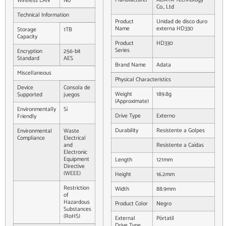
Wireless LAN
No
Co., Ltd
Technical Information
Product
Unidad de disco duro
Name
externa HD330
Storage
1TB
Capacity
Product
HD330
Series
Encryption
256-bit
Standard
AES
Brand Name
Adata
Miscellaneous
Physical Characteristics
Device
Consola de
Weight
189.8g
Supported
juegos
(Approximate)
Environmentally
Sí
Drive Type
Externo
Friendly
Durability
Resistente a Golpes
Environmental
Waste
Compliance
Electrical
and
Resistente a Caídas
Electronic
Equipment
Length
121mm
Directive
(WEEE)
Height
16.2mm
Restriction
Width
88.9mm
of
Hazardous
Product Color
Negro
Substances
(RoHS)
External
Pórtatil
Drive Type