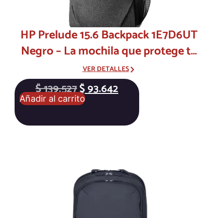
HP Prelude 15.6 Backpack 1E7D6UT
Negro – La mochila que protege tu
laptop en cada trayecto
VER DETALLES
$
139.527
$
93.642
Añadir al carrito