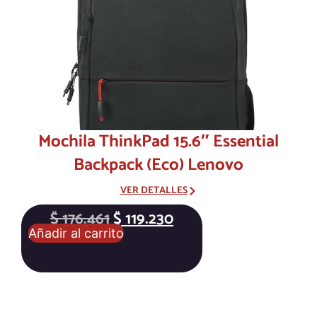
Mochila ThinkPad 15.6″ Essential
Backpack (Eco) Lenovo
VER DETALLES
$
176.461
$
119.230
Añadir al carrito