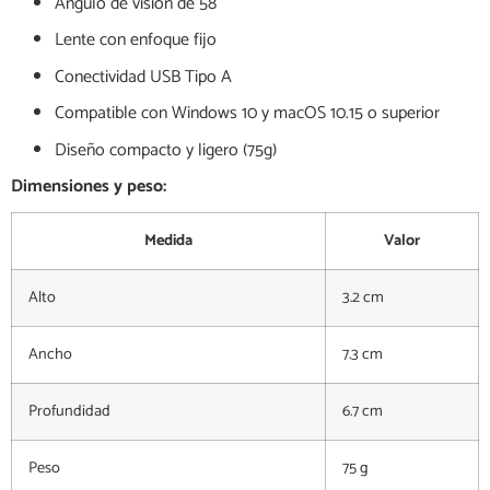
Ángulo de visión de 58°
Lente con enfoque fijo
Conectividad USB Tipo A
Compatible con Windows 10 y macOS 10.15 o superior
Diseño compacto y ligero (75g)
Dimensiones y peso:
Medida
Valor
Alto
3.2 cm
Ancho
7.3 cm
Profundidad
6.7 cm
Peso
75 g