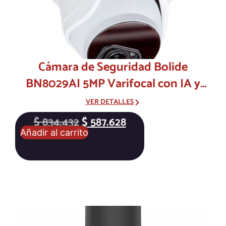
Cámara de Seguridad Bolide
BN8029AI 5MP Varifocal con IA y
Visión Nocturna
VER DETALLES
$
834.432
$
587.628
Añadir al carrito