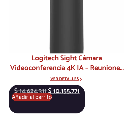
Logitech Sight Cámara
Videoconferencia 4K IA – Reuniones
Híbridas Profesionales
VER DETALLES
$
14.624.311
$
10.155.771
Añadir al carrito