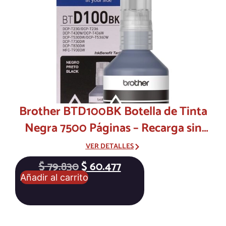
Brother BTD100BK Botella de Tinta
Negra 7500 Páginas – Recarga sin
manchas para impresión profesional
VER DETALLES
$
79.830
$
60.477
Añadir al carrito