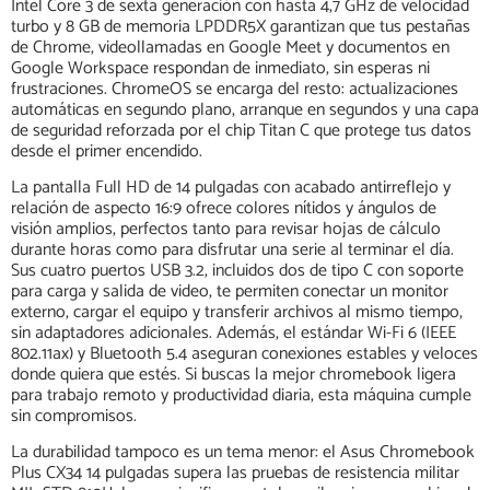
Intel Core 3 de sexta generación con hasta 4,7 GHz de velocidad
turbo y 8 GB de memoria LPDDR5X garantizan que tus pestañas
de Chrome, videollamadas en Google Meet y documentos en
Google Workspace respondan de inmediato, sin esperas ni
frustraciones. ChromeOS se encarga del resto: actualizaciones
automáticas en segundo plano, arranque en segundos y una capa
de seguridad reforzada por el chip Titan C que protege tus datos
desde el primer encendido.
La pantalla Full HD de 14 pulgadas con acabado antirreflejo y
relación de aspecto 16:9 ofrece colores nítidos y ángulos de
visión amplios, perfectos tanto para revisar hojas de cálculo
durante horas como para disfrutar una serie al terminar el día.
Sus cuatro puertos USB 3.2, incluidos dos de tipo C con soporte
para carga y salida de video, te permiten conectar un monitor
externo, cargar el equipo y transferir archivos al mismo tiempo,
sin adaptadores adicionales. Además, el estándar Wi-Fi 6 (IEEE
802.11ax) y Bluetooth 5.4 aseguran conexiones estables y veloces
donde quiera que estés. Si buscas la mejor chromebook ligera
para trabajo remoto y productividad diaria, esta máquina cumple
sin compromisos.
La durabilidad tampoco es un tema menor: el Asus Chromebook
Plus CX34 14 pulgadas supera las pruebas de resistencia militar