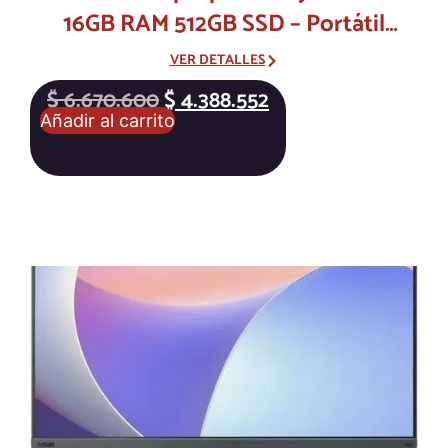
16GB RAM 512GB SSD – Portátil
Empresarial
VER DETALLES
$
6.670.600
$
4.388.552
Añadir al carrito