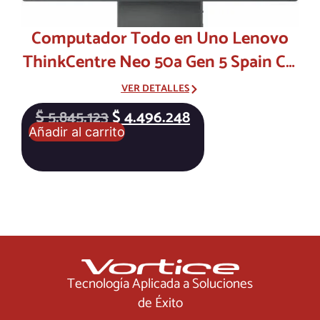
Computador Todo en Uno Lenovo
ThinkCentre Neo 50a Gen 5 Spain Ci7
RAM
VER DETALLES
$
5.845.123
$
4.496.248
Añadir al carrito
Tecnología Aplicada a Soluciones
de Éxito