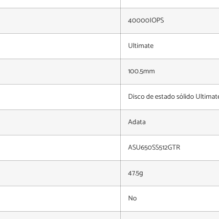
40000IOPS
Ultimate
100.5mm
Disco de estado sólido Ultima
Adata
ASU650SS512GTR
47.5g
No