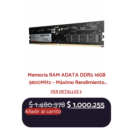
Memoria RAM ADATA DDR5 16GB
5600MHz – Máximo Rendimiento
Gaming y Productividad
VER DETALLES
$
1.480.378
$
1.000.255
Añadir al carrito