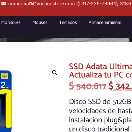
comercial1@vorticestore.com
317-236-7896
318-
Monitores
Mouses
Teclados
Almacenamiento
SSD Adata Ultima
Actualiza tu PC c
$
540.817
$
342
Disco SSD de 512GB
velocidades de hast
instalación plug&pl
un disco tradicional