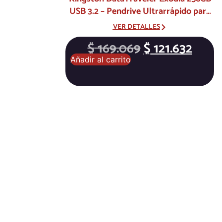
USB 3.2 – Pendrive Ultrarrápido para
Trabajo y Estudio
VER DETALLES
$
169.069
$
121.632
Añadir al carrito