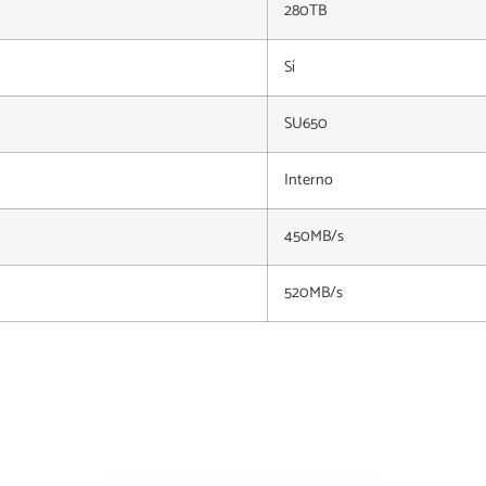
280TB
Sí
SU650
Interno
450MB/s
520MB/s