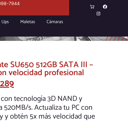
098-7944
Ups
Maletas
Cámaras
te SU650 512GB SATA III –
on velocidad profesional
.289
 con tecnología 3D NAND y
a 520MB/s. Actualiza tu PC con
ay y obtén 5x más velocidad que